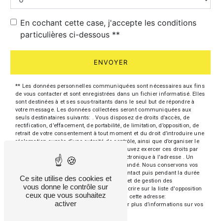
En cochant cette case, j'accepte les conditions
particulières ci-dessous **
ENVOYER
** Les données personnelles communiquées sont nécessaires aux fins
de vous contacter et sont enregistrées dans un fichier informatisé. Elles
sont destinées à et ses sous-traitants dans le seul but de répondre à
votre message. Les données collectées seront communiquées aux
seuls destinataires suivants: . Vous disposez de droits d’accès, de
rectification, d’effacement, de portabilité, de limitation, d’opposition, de
retrait de votre consentement à tout moment et du droit d’introduire une
réclamation auprès d’une autorité de contrôle, ainsi que d’organiser le
sort de vos données post-mortem. Vous pouvez exercer ces droits par
voie postale à l'adresse ou par courrier électronique à l'adresse . Un
justificatif d'identité pourra vous être demandé. Nous conservons vos
données pendant la période de prise de contact puis pendant la durée
Ce site utilise des cookies et
de prescription légale aux fins probatoires et de gestion des
vous donne le contrôle sur
contentieux. Vous avez le droit de vous inscrire sur la liste d'opposition
ceux que vous souhaitez
au démarchage téléphonique, disponible à cette adresse:
activer
Bloctel.gouv.fr
. Consultez le site cnil.fr pour plus d’informations sur vos
droits.