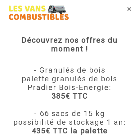
transmettre les renseignements nécessaires à votre
×
projet de
fioul
. Notre métier est avant tout notre passion
et le partager avec vous renforce encore plus notre
désir de réussir. Toute notre équipe est qualifiée et
travaille avec propreté et rigueur.
Découvrez nos offres du
moment !
EN SAVOIR PLUS
- Granulés de bois
palette granulés de bois
Pradier Bois-Energie:
Contactez nous
385€ TTC
- 66 sacs de 15 kg
possibilité de stockage 1 an:
435€ TTC la palette