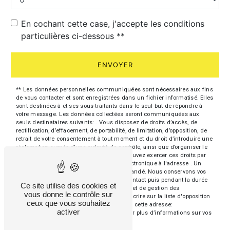
En cochant cette case, j'accepte les conditions
particulières ci-dessous **
ENVOYER
** Les données personnelles communiquées sont nécessaires aux fins
de vous contacter et sont enregistrées dans un fichier informatisé. Elles
sont destinées à et ses sous-traitants dans le seul but de répondre à
votre message. Les données collectées seront communiquées aux
seuls destinataires suivants: . Vous disposez de droits d’accès, de
rectification, d’effacement, de portabilité, de limitation, d’opposition, de
retrait de votre consentement à tout moment et du droit d’introduire une
réclamation auprès d’une autorité de contrôle, ainsi que d’organiser le
sort de vos données post-mortem. Vous pouvez exercer ces droits par
voie postale à l'adresse ou par courrier électronique à l'adresse . Un
justificatif d'identité pourra vous être demandé. Nous conservons vos
données pendant la période de prise de contact puis pendant la durée
Ce site utilise des cookies et
de prescription légale aux fins probatoires et de gestion des
vous donne le contrôle sur
contentieux. Vous avez le droit de vous inscrire sur la liste d'opposition
ceux que vous souhaitez
au démarchage téléphonique, disponible à cette adresse:
activer
Bloctel.gouv.fr
. Consultez le site cnil.fr pour plus d’informations sur vos
droits.