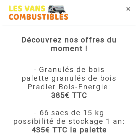
disposition pour vous transmettre les renseignements
×
nécessaires à votre projet de
pellets
. Notre métier est
avant tout notre passion et le partager avec vous
renforce encore plus notre désir de réussir. Toute notre
équipe est qualifiée et travaille avec propreté et rigueur.
Découvrez nos offres du
moment !
EN SAVOIR PLUS
- Granulés de bois
palette granulés de bois
Pradier Bois-Energie:
Contactez nous
385€ TTC
- 66 sacs de 15 kg
possibilité de stockage 1 an:
435€ TTC la palette